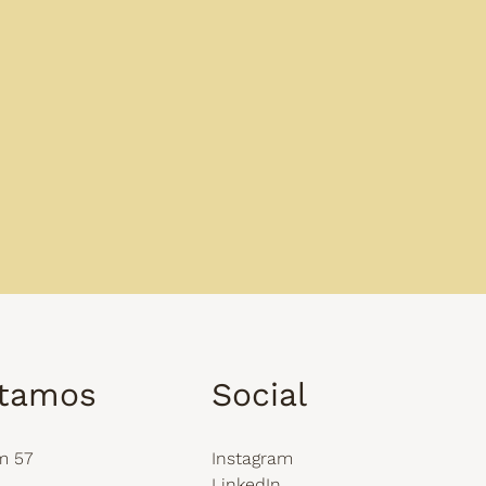
stamos
Social
m 57
Instagram
LinkedIn