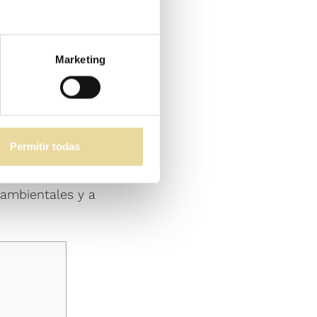
mo influye
Marketing
rquitectos y
rna, clásica,
ornisas, etc.) y
ura específica.
Permitir todas
ción en los
 ambientales y a