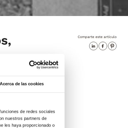
s,
Comparte este artículo
erial en distintas
Acerca de las cookies
cualquier inmueble
umplen funciones
 funciones de redes sociales
a los efectos del
con nuestros partners de
ue les haya proporcionado o
ra parte,