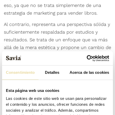
eso, ya que no se trata simplemente de una
estrategia de marketing para vender libros.
Al contrario, representa una perspectiva sólida y
suficientemente respaldada por estudios y
resultados. Se trata de un enfoque que va más
allá de la mera estética y propone un cambio de
perspectiva en niveles estructurales para los
proyectistas que aspiren a trabajar en obras
destinadas a proteger el medio ambiente y a
Consentimiento
Detalles
Acerca de las cookies
brindar confort a las personas. En este artículo,
profundizaremos en la definición, principios,
Esta página web usa cookies
ventajas y estrategias de la arquitectura
Las cookies de este sitio web se usan para personalizar
bioclimática.
el contenido y los anuncios, ofrecer funciones de redes
sociales y analizar el tráfico. Además, compartimos