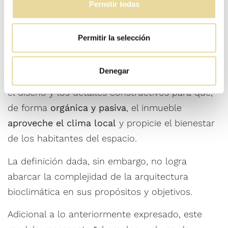
Permitir todas
bioclimática?
Permitir la selección
La arquitectura bioclimática es aquella que
busca
regular las condiciones térmicas de un
Denegar
edificio
a través de la
selección de materiales
,
el diseño y los detalles constructivos para que,
de forma
orgánica y pasiva
, el inmueble
aproveche el clima local
y propicie el bienestar
de los habitantes del espacio.
La definición dada, sin embargo, no logra
abarcar la complejidad de la arquitectura
bioclimática en sus propósitos y objetivos.
Adicional a lo anteriormente expresado, este