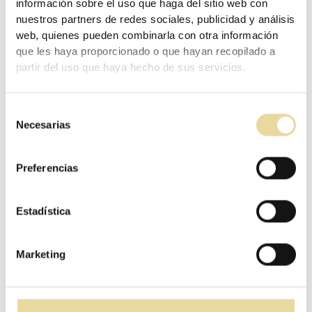
información sobre el uso que haga del sitio web con
ÍNDICE
nuestros partners de redes sociales, publicidad y análisis
¿Qué es la arquitectura bioclimática?
web, quienes pueden combinarla con otra información
que les haya proporcionado o que hayan recopilado a
Principios de la arquitectura
partir del uso que haya hecho de sus servicios.
bioclimática
Ventajas de las viviendas
Selección
bioclimáticas
Necesarias
de
Estrategias de la construcción
consentimiento
bioclimática
Preferencias
La madera, ideal entre los materiales
para la construcción bioclimática
Estadística
¿Quieres desarrollar un proyecto con
ángulo bioclimático?
Marketing
¿Qué es la arquitectura